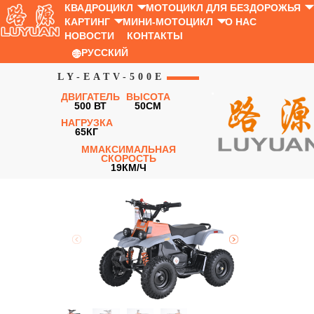
КВАДРОЦИКЛ
МОТОЦИКЛ ДЛЯ БЕЗДОРОЖЬЯ
КАРТИНГ
МИНИ-МОТОЦИКЛ
О НАС
НОВОСТИ
КОНТАКТЫ
РУССКИЙ
LY-EATV-500E
ДВИГАТЕЛЬ
ВЫСОТА
500 ВТ
50СМ
НАГРУЗКА
65КГ
MМАКСИМАЛЬНАЯ
СКОРОСТЬ
19КМ/Ч