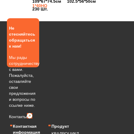
109*67*74.5см
102.5*56*50см
1*40HQ
230 Шт.
Не
стесняйтесь
обращаться
к нам!
Мы рады
сотрудничеству
с вами.
Пожалуйста,
оставляйте
свои
предложения
и вопросы по
ссылке ниже.
Контакты
Контактная
Продукт
информация
КВАДРОЦИКЛ