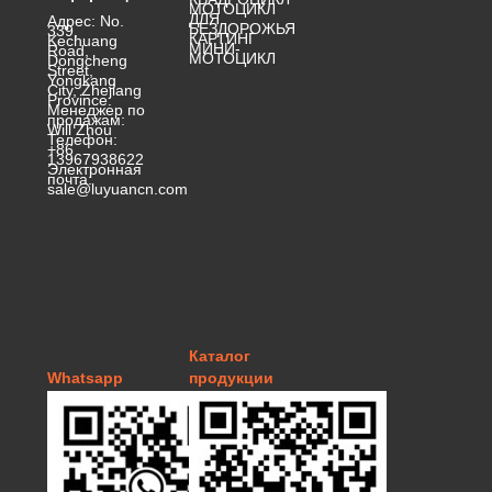
МОТОЦИКЛ
ДЛЯ
Адрес: No.
БЕЗДОРОЖЬЯ
339,
КАРТИНГ
Kechuang
МИНИ-
Road,
МОТОЦИКЛ
Dongcheng
Street,
Yongkang
City, Zhejiang
Province.
Менеджер по
продажам:
Will Zhou
Телефон:
+86
13967938622
Электронная
почта:
sale@luyuancn.com
Каталог
Whatsapp
продукции