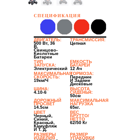
СПЕЦИФИКАЦИЯ
ДВИГАТЕЛЬ:
ТРАНСМИССИЯ:
500 Вт, 36
Цепная
В,
Свинцово-
Кислотные
Батареи
ТИП
ЕМКОСТЬ
ЗАПУСКА:
БАТАРЕИ
Электрический
12 Ач
МАКСИМАЛЬНАЯ
ТОРМОЗА:
СКОРОСТЬ:
Передние
19км/ч
И Задние
Дисковые
ШИНА:
ВЫСОТА
4.10-6
СИДЕНЬЯ:
50см
ДОРОЖНЫЙ
МАКСИМАЛЬНАЯ
ПРОСВЕТ
НАГРУЗКА
14.5см
65кг.
ЦВЕТ
ВЕС
Черный,
БРУТТО/
Синий,
НЕТТО
Красный,
62/50 Кг
Камуфляж
И Т. Д.
РАЗМЕРЫ
РАЗМЕР
ИЗДЕЛИЯ
УПАКОВКИ